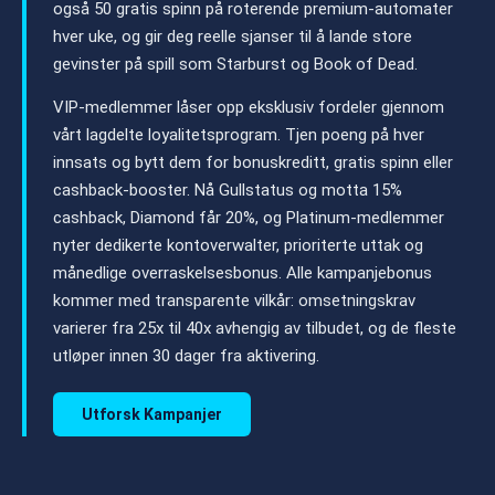
også 50 gratis spinn på roterende premium-automater
hver uke, og gir deg reelle sjanser til å lande store
gevinster på spill som Starburst og Book of Dead.
VIP-medlemmer låser opp eksklusiv fordeler gjennom
vårt lagdelte loyalitetsprogram. Tjen poeng på hver
innsats og bytt dem for bonuskreditt, gratis spinn eller
cashback-booster. Nå Gullstatus og motta 15%
cashback, Diamond får 20%, og Platinum-medlemmer
nyter dedikerte kontoverwalter, prioriterte uttak og
månedlige overraskelsesbonus. Alle kampanjebonus
kommer med transparente vilkår: omsetningskrav
varierer fra 25x til 40x avhengig av tilbudet, og de fleste
utløper innen 30 dager fra aktivering.
Utforsk Kampanjer