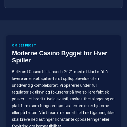
OM BETFROST
Moderne Casino Bygget for Hver
Spiller
BetFrost Casino ble lansert i 2021 med et klart mål: å
levere en enkel, spiller-først spillopplevelse uten
unødvendig kompleksitet. Vi opererer under full
regulatorisk tilsyn og fokuserer på hva spillere faktisk
ønsker – et bredt utvalg av spill, raske utbetalinger og en
plattform som fungerer sømløst enten du er hjemme
eller på farten. Vårt team mener at flott nettgaming ikke
skal kreve nedlastinger, konstante oppdateringer eller
forvirring om kompatibilitet.