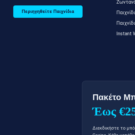
Ζωντανό
Περιηγηθείτε Παιχνίδια
Παιχνίδ
Παιχνίδ
Instant 
Πακέτο Μ
Έως €25
Διεκδικήστε το μπό