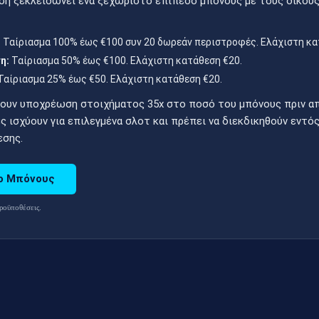
εση ξεκλειδώνει ένα ξεχωριστό επίπεδο μπόνους με τους δικούς
:
Ταίριασμα 100% έως €100 συν 20 δωρεάν περιστροφές. Ελάχιστη κα
η:
Ταίριασμα 50% έως €100. Ελάχιστη κατάθεση €20.
Ταίριασμα 25% έως €50. Ελάχιστη κατάθεση €20.
ουν υποχρέωση στοιχήματος 35x στο ποσό του μπόνους πριν απ
 ισχύουν για επιλεγμένα σλοτ και πρέπει να διεκδικηθούν εντό
εσης.
το Μπόνους
ροϋποθέσεις.