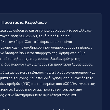
ι Προστασία Κεφαλαίων
ικά σας δεδομένα και οι χρηματοοικονομικές συναλλαγές
ογράφηση SSL 256-bit, το ίδιο πρότυπο που
όλο τον κόσμο. Όλα τα δεδομένα παίκτη είναι
ταφορά και την αποθήκευση, και συμμορφούμαστε πλήρως
 να διασφαλίσουμε το απόρρητό σας. Χρησιμοποιούμε
 πρότυπο βιομηχανίας, συμπεριλαμβανομένης της
ης δύο παραγόντων για πρόσθετη προστασία λογαριασμού.
ι διαχωρισμένα σε ειδικούς τραπεζικούς λογαριασμούς και
ήματα λειτουργίας. Κάθε παιχνίδι χρησιμοποιεί ανεξάρτητα
ίων αριθμών (RNG) πιστοποιημένη από eCOGRA, εγγυώντας
έσματα. Τα συστήματα μας ελέγχονται τακτικά από
ιας για να διατηρήσουμε τα υψηλότερα πρότυπα