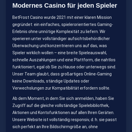
Modernes Casino für jeden Spieler
BetFrost Casino wurde 2021 mit einer klaren Mission
gegründet: ein einfaches, spielerorientiertes Gaming-
Erlebnis ohne unnötige Komplexität zu liefern. Wir
operieren unter vollständiger aufsichtsbehördlicher
Überwachung und konzentrieren uns auf das, was
Spieler wirklich wollen – eine breite Spieleauswahl,
schnelle Auszahlungen und eine Plattform, die nahtlos
funktioniert, egal ob Sie zu Hause oder unterwegs sind.
Unser Team glaubt, dass großartiges Online-Gaming
keine Downloads, ständige Updates oder
Verwechslungen zur Kompatibilität erfordern sollte.
Ab dem Moment, in dem Sie sich anmelden, haben Sie
Zugriff auf die gleiche vollständige Spielebibliothek,
Aktionen und Kontofunktionen auf allen Ihren Geräten.
Unsere Website ist vollständig responsiv, d. h. sie passt
sich perfekt an Ihre Bildschirmgröße an, ohne