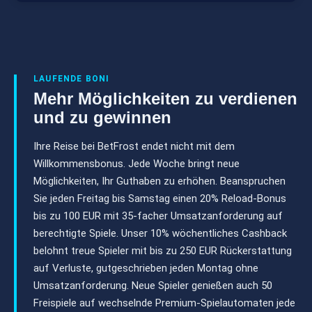
LAUFENDE BONI
Mehr Möglichkeiten zu verdienen
und zu gewinnen
Ihre Reise bei BetFrost endet nicht mit dem
Willkommensbonus. Jede Woche bringt neue
Möglichkeiten, Ihr Guthaben zu erhöhen. Beanspruchen
Sie jeden Freitag bis Samstag einen 20% Reload-Bonus
bis zu 100 EUR mit 35-facher Umsatzanforderung auf
berechtigte Spiele. Unser 10% wöchentliches Cashback
belohnt treue Spieler mit bis zu 250 EUR Rückerstattung
auf Verluste, gutgeschrieben jeden Montag ohne
Umsatzanforderung. Neue Spieler genießen auch 50
Freispiele auf wechselnde Premium-Spielautomaten jede