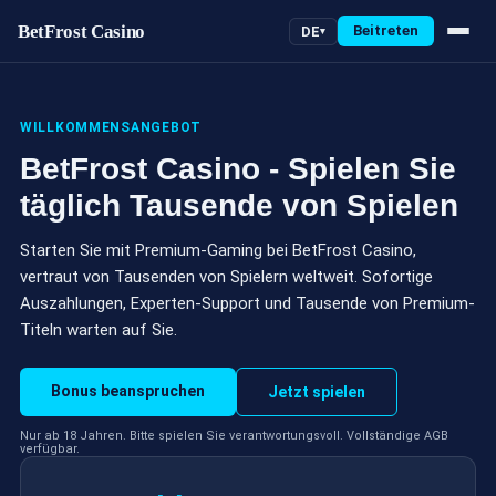
BetFrost Casino
Beitreten
DE
▾
Spiele
WILLKOMMENSANGEBOT
Boni
BetFrost Casino - Spielen Sie
Aktionen
täglich Tausende von Spielen
Support
Starten Sie mit Premium-Gaming bei BetFrost Casino,
vertraut von Tausenden von Spielern weltweit. Sofortige
Auszahlungen, Experten-Support und Tausende von Premium-
Titeln warten auf Sie.
Bonus beanspruchen
Jetzt spielen
Nur ab 18 Jahren. Bitte spielen Sie verantwortungsvoll. Vollständige AGB
verfügbar.