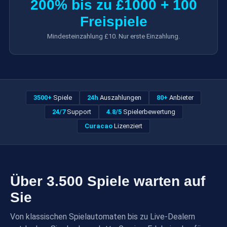
200% bis zu £1000 + 100
Freispiele
Mindesteinzahlung £10. Nur erste Einzahlung.
3500+
Spiele
24h
Auszahlungen
80+
Anbieter
24/7
Support
4.8/5
Spielerbewertung
Curacao
Lizenziert
Über 3.500 Spiele warten auf
Sie
Von klassischen Spielautomaten bis zu Live-Dealern