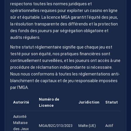
respectons toutes les normes juridiques et
opérationnelles requises pour exploiter un casino en ligne
sûr et équitable. La licence MGA garantit l'équité des jeux,
la résolution transparente des différends et la protection
des fonds des joueurs par ségrégation obligatoire et
audits réguliers.
Notre statut réglementaire signifie que chaque jeu est
testé pour son équité, nos pratiques financières sont
continuellement surveillées, et les joueurs ont accès à une
procédure de réclamation indépendante si nécessaire.
Nous nous conformons à toutes les réglementations anti-
blanchiment de capitaux et de jeu responsable imposées
par l'MGA.
Numéro de
Autorité
Juridiction
Statut
Licence
Autorité
Maltaise
MGA/B2C/313/2023
Malte (UE)
Actif
des Jeux