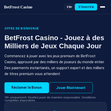
BetFrost Casino
S'inscrire
FR
▾
Jeux
OFFRE DE BIENVENUE
Bonus
BetFrost Casino - Jouez à des
Promotions
Milliers de Jeux Chaque Jour
Support
Commencez à jouer avec les jeux premium de BetFrost
Casino, approuvé par des milliers de joueurs du monde entier.
Des paiements instantanés, un support expert et des milliers
de titres premium vous attendent.
Réclamer le Bonus
Jouer Maintenant
18+ uniquement. Veuillez jouer de manière responsable. Conditions
complètes disponibles.