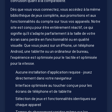
confusion quant à la compatibilité.
Dès que vous vous connectez, vous accédez à la même
bibliothèque de jeux complète, aux promotions et aux
fonctionnalités du compte sur tous vos appareils. Notre
site est conçu pour être entièrement réactif, ce qui
signifie qu'il s'adapte parfaitement à la taille de votre
écran sans perdre en fonctionnalité ou en qualité
visuelle. Que vous jouiez sur un iPhone, un téléphone
Android, une tablette ou un ordinateur de bureau,
l'expérience est optimisée pour le tactile et optimisée
pour la vitesse.
Aucune installation d'application requise - jouez
directement dans votre navigateur
Interface optimisée au toucher conçue pour les
écrans de téléphone et de tablette
Sélection de jeux et fonctionnalités identiques sur
chaque appareil